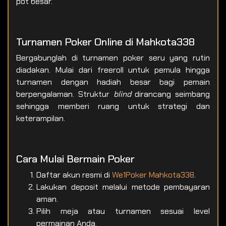
pot besar.
Turnamen Poker Online di Mahkota338
Bergabunglah di turnamen poker seru yang rutin
diadakan. Mulai dari freeroll untuk pemula hingga
turnamen dengan hadiah besar bagi pemain
berpengalaman. Struktur
blind
dirancang seimbang
sehingga memberi ruang untuk strategi dan
keterampilan.
Cara Mulai Bermain Poker
Daftar akun resmi di
We1Poker Mahkota338
.
Lakukan deposit melalui metode pembayaran
aman.
Pilih meja atau turnamen sesuai level
permainan Anda.