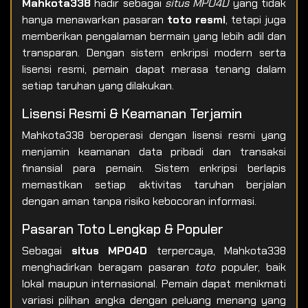
Mahkota338
hadir sebagai
situs MPO4D
yang tidak
hanya menawarkan pasaran
toto resmi
, tetapi juga
memberikan pengalaman bermain yang lebih adil dan
transparan. Dengan sistem enkripsi modern serta
lisensi resmi, pemain dapat merasa tenang dalam
setiap taruhan yang dilakukan.
Lisensi Resmi & Keamanan Terjamin
Mahkota338 beroperasi dengan lisensi resmi yang
menjamin keamanan data pribadi dan transaksi
finansial para pemain. Sistem enkripsi berlapis
memastikan setiap aktivitas taruhan berjalan
dengan aman tanpa risiko kebocoran informasi.
Pasaran Toto Lengkap & Populer
Sebagai
situs MPO4D
terpercaya, Mahkota338
menghadirkan beragam pasaran
toto
populer, baik
lokal maupun internasional. Pemain dapat menikmati
variasi pilihan angka dengan peluang menang yang