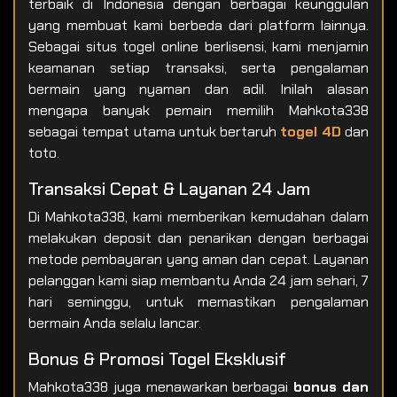
terbaik di Indonesia dengan berbagai keunggulan
yang membuat kami berbeda dari platform lainnya.
Sebagai situs togel online berlisensi, kami menjamin
keamanan setiap transaksi, serta pengalaman
bermain yang nyaman dan adil. Inilah alasan
mengapa banyak pemain memilih Mahkota338
sebagai tempat utama untuk bertaruh
togel 4D
dan
toto.
Transaksi Cepat & Layanan 24 Jam
Di Mahkota338, kami memberikan kemudahan dalam
melakukan deposit dan penarikan dengan berbagai
metode pembayaran yang aman dan cepat. Layanan
pelanggan kami siap membantu Anda 24 jam sehari, 7
hari seminggu, untuk memastikan pengalaman
bermain Anda selalu lancar.
Bonus & Promosi Togel Eksklusif
Mahkota338 juga menawarkan berbagai
bonus dan