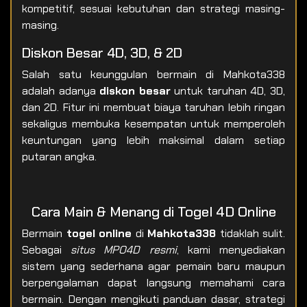
kompetitif, sesuai kebutuhan dan strategi masing-
masing.
Diskon Besar 4D, 3D, & 2D
Salah satu keunggulan bermain di Mahkota338
adalah adanya
diskon besar
untuk taruhan 4D, 3D,
dan 2D. Fitur ini membuat biaya taruhan lebih ringan
sekaligus membuka kesempatan untuk memperoleh
keuntungan yang lebih maksimal dalam setiap
putaran angka.
Cara Main & Menang di Togel 4D Online
Bermain
togel online
di
Mahkota338
tidaklah sulit.
Sebagai
situs MPO4D resmi
, kami menyediakan
sistem yang sederhana agar pemain baru maupun
berpengalaman dapat langsung memahami cara
bermain. Dengan mengikuti panduan dasar, strategi