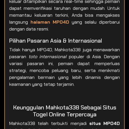
keluar ditampilkan secara real-time sehingga pemain
dapat memverifikasi taruhan dengan mudah. Untuk
memantau keluaran terkini, Anda bisa mengakses
langsung
halaman MPO4D
yang selalu diperbarui
dengan data resmi.
Pilihan Pasaran Asia & Internasional
Tidak hanya MPO4D, Mahkota338 juga menawarkan
pasaran
toto internasional
populer di Asia. Dengan
variasi pasaran ini, pemain dapat memperluas
strategi, mencoba peluang baru, serta menikmati
pengalaman bermain yang lebih dinamis dengan
keamanan yang tetap terjamin.
Keunggulan Mahkota338 Sebagai Situs
Togel Online Terpercaya
Mahkota338 telah terbukti menjadi
situs MPO4D