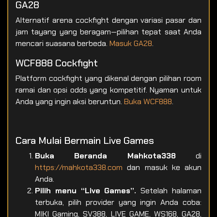
GA28
Alternatif arena cockfight dengan variasi pasar dan
jam tayang yang beragam—pilihan tepat saat Anda
mencari suasana berbeda.
Masuk GA28
.
WCF888 Cockfight
Platform cockfight yang dikenal dengan pilihan room
ramai dan opsi odds yang kompetitif. Nyaman untuk
Anda yang ingin aksi beruntun.
Buka WCF888
.
Cara Mulai Bermain Live Games
Buka Beranda Mahkota338
di
https://mahkota338.com
dan masuk ke akun
Anda.
Pilih menu “Live Games”.
Setelah halaman
terbuka, pilih provider yang ingin Anda coba:
MIKI Gaming, SV388, LIVE GAME, WS168, GA28,