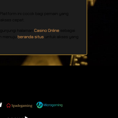
 Platform ini cocok bagi pemain yang
akses cepat.
engunjungi halaman
Casino Online
sebagai
kan menuju
beranda situs
untuk akses yang