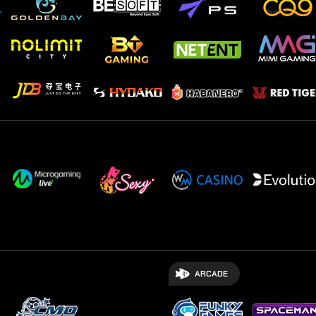
ARCADE