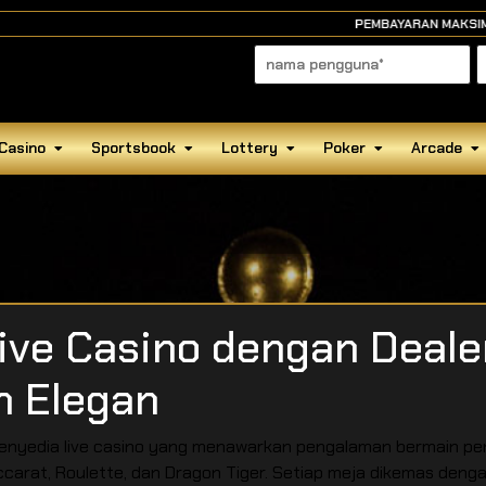
PEMBAYARAN MAKSIMAL 
Casino
Sportsbook
Lottery
Poker
Arcade
ive Casino dengan Dealer
n Elegan
enyedia live casino yang menawarkan pengalaman bermain penuh 
ccarat, Roulette, dan Dragon Tiger. Setiap meja dikemas denga