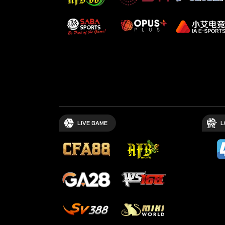
LIVE GAME
L