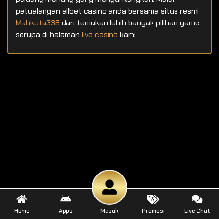
petualangan allbet casino anda bersama situs resmi
Mahkota338
dan temukan lebih banyak pilihan game
serupa di halaman
live casino
kami.
Home
Apps
Masuk
Promosi
Live Chat