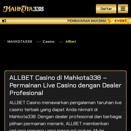
Daftar
PEMBAYARAN MAKSIMAL SLOT GAME HI
MAHKOTA338
Casino
Allbet
ALLBET Casino di Mahkota338 –
Permainan Live Casino dengan Dealer
Profesional
ALLBET Casino menawarkan pengalaman taruhan live
casino terbaik yang dapat Anda nikmati di
Mahkota338. Dengan dealer profesional dan berbagai
pilihan permainan menarik, ALLBET memberikan
peluang menang yang menguntungkan. Mulai