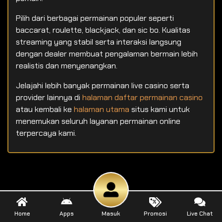
Pilih dari berbagai permainan populer seperti
baccarat, roulette, blackjack, dan sic bo. Kualitas
streaming yang stabil serta interaksi langsung
dengan dealer membuat pengalaman bermain lebih
realistis dan menyenangkan.
Jelajahi lebih banyak permainan live casino serta
provider lainnya di
halaman daftar permainan casino
atau kembali ke
halaman utama
situs kami untuk
menemukan seluruh layanan permainan online
terpercaya kami.
Home
Apps
Masuk
Promosi
Live Chat