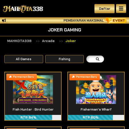
Daftar
PEMBAYARAN MAKSIMAL SLOT GAME HING
JOKER GAMING
MAHKOTA338
Arcade
Joker
All Games
Fishing
Permainan Baru
Permainan Baru
Fish Hunter : Bird Hunter
Fisherman's Wharf
RTP 84%
RTP 80%