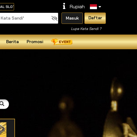
Rupiah
OT GAME HINGGA 2 M NAIKKAN TARUHAN ANDA RAIH KESEMPATAN MAXWIN !!!
Daftar
Masuk
Lupa Kata Sandi ?
Berita
Promosi