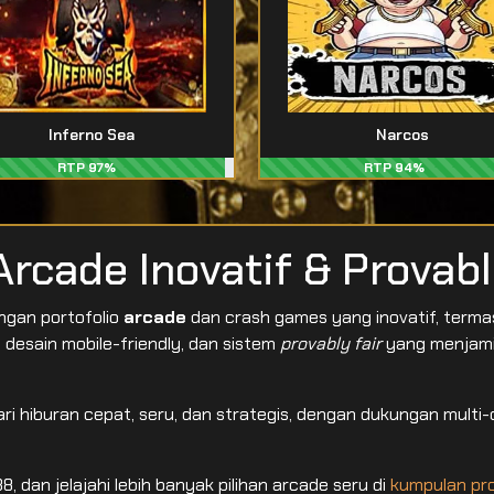
Inferno Sea
Narcos
RTP 97%
RTP 94%
cade Inovatif & Provabl
engan portofolio
arcade
dan crash games yang inovatif, termas
 desain mobile-friendly, dan sistem
provably fair
yang menjami
ri hiburan cepat, seru, dan strategis, dengan dukungan multi
 dan jelajahi lebih banyak pilihan arcade seru di
kumpulan pro