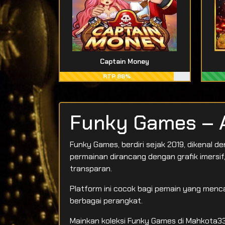
Captain Money
RTP 88%
Funky Games – Ar
Funky Games, berdiri sejak 2019, dikenal d
permainan dirancang dengan grafik imersif,
transparan.
Platform ini cocok bagi pemain yang menca
berbagai perangkat.
Mainkan koleksi Funky Games di Mahkota338,