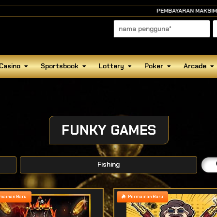
PEMBAYARAN MAKSIMAL SL
Casino
Sportsbook
Lottery
Poker
Arcade
FUNKY GAMES
Fishing
mainan Baru
Permainan Baru